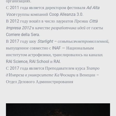
организациях.
С 2011 года является директором фестиваля
Ad
Alta
Voce
группы компаний Coop Alleanza 3.0.
В 2012 году вошёл в число лауреатов
Премии
Citt
à
Impresa
2012
в качестве
разработчика идей
от газеты
Corriere della Sera.
В 2017 году шоу
Starlight
– семьтысячметроввселенной
,
выпущенное совместно с INAF — Национальным
институтом астрофизики, транслировалось на каналах
RAI Science, RAI School и RAI.
С 2017 года является Преподавателем курса
Театро
д’Импреза в университете Ка’Фоскари
в Венеции –
Отдел Делового Администрирования