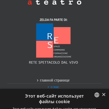
главной странице
о нас
×
контактные данные
Этот веб-сайт использует
Слова Благодарности
файлы cookie
ITALIAN
Этот веб-сайт использует файлы cookie для улучшения