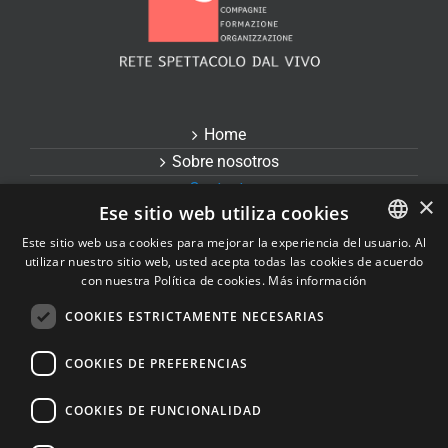
Home
Sobre nosotros
Contactos
×
Ese sitio web utiliza cookies
Créditos
Este sitio web usa cookies para mejorar la experiencia del usuario. Al
utilizar nuestro sitio web, usted acepta todas las cookies de acuerdo
ITALIAN
con nuestra Política de cookies.
Más información
ENGLISH
COOKIES ESTRICTAMENTE NECESARIAS
FRENCH
© Copyright
2026 | Zelda S.r.l. – impresa sociale - Todos los
COOKIES DE PREFERENCIAS
derechos reservados -
Política de privacidad
SPANISH
C.F. e P.IVA IT04262500269 - via Francesco Baracca, 39 – 30173
COOKIES DE FUNCIONALIDAD
RUSSIAN
Venezia | Powered by
Neroavorio